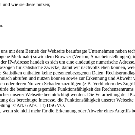
und wie sie diese nutzen;
n.
on uns mit dem Betrieb der Webseite beauftragte Unternehmen neben t
ogene Merkmale) sowie dem Browser (Version, Spracheinstellungen), in
er IP-Adresse handelt es sich um eine eindeutige numerische Adresse, u
nbezogen für statistische Zwecke, damit wir nachvollziehen können, we
e Statistiken enthalten keine personenbezogenen Daten. Rechtsgrundlage
chnisch abrufen und nutzen können sowie zur Erkennung und Abwehr vo
ten oder deren Nutzern Schaden zuzufügen (z.B. Verhindern des Zugrif
würde die bestimmungsgemäße Funktionsfähigkeit des Rechenzentrums 
cher unserer Webseite beeinträchtigt werden. Die Verarbeitung der IP-
itung das berechtigte Interesse, die Funktionsfähigkeit unserer Webseit
itung ist Art. 6 Abs. 1 f) DSGVO.
 wenn sie nicht mehr für die Erkennung oder Abwehr eines Angriffs b