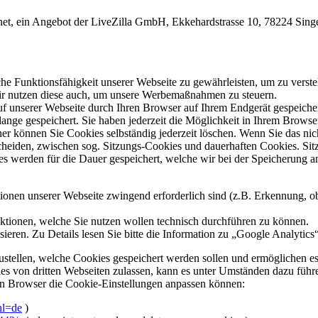
net, ein Angebot der LiveZilla GmbH, Ekkehardstrasse 10, 78224 Singen,
che Funktionsfähigkeit unserer Webseite zu gewährleisten, um zu vers
ir nutzen diese auch, um unsere Werbemaßnahmen zu steuern.
ruf unserer Webseite durch Ihren Browser auf Ihrem Endgerät gespeiche
ange gespeichert. Sie haben jederzeit die Möglichkeit in Ihrem Browse
erner können Sie Cookies selbständig jederzeit löschen. Wenn Sie das n
rscheiden, zwischen sog. Sitzungs-Cookies und dauerhaften Cookies. S
s werden für die Dauer gespeichert, welche wir bei der Speicherung a
ktionen unserer Webseite zwingend erforderlich sind (z.B. Erkennung, 
ktionen, welche Sie nutzen wollen technisch durchführen zu können.
ieren. Zu Details lesen Sie bitte die Information zu „Google Analytics“
ustellen, welche Cookies gespeichert werden sollen und ermöglichen e
s von dritten Webseiten zulassen, kann es unter Umständen dazu führ
ten Browser die Cookie-Einstellungen anpassen können:
hl=de
)