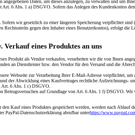
en angegebenen Daten, um dieses anzulegen, zu verwalten und um Ihne
Art. 6 Abs. 1 a) DSGVO. Sofern das Anlegen des Kundenkontos dem Abs
fern wir gesetzlich zu einer längeren Speicherung verpflichtet sind (
en Rechtsstreits gegen den Inhaber eines Benutzerkontos), erfolgt die 
. Verkauf eines Produktes an uns
ses Produkt als Vendor verkaufen, verarbeiten wir die von Ihnen ange
den an Dienstleister bzw. den Vendor für den Versand und die Abrech
sere Webseite zur Verarbeitung Ihrer E-Mail-Adresse verpflichtet, um a
fgrund der Abwicklung eines Kaufvertrages rechtliche Aufzeichnungs
ng Art. 6 Abs. 1 c) DSGVO.
 Betrugsversuchen auf Grundlage von Art. 6 Abs. 1 f) DSGVO. Wir ver
 den Kauf eines Produktes gespeichert werden, werden nach Ablauf de
der PayPal-Datenschutzerklärung abrufbar unter
https://www.paypal.co