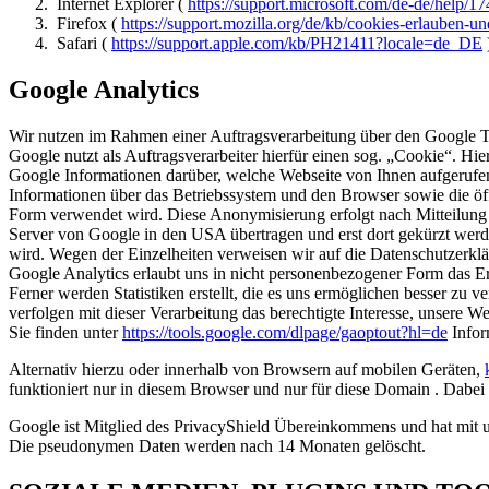
Internet Explorer (
https://support.microsoft.com/de-de/help/1
Firefox (
https://support.mozilla.org/de/kb/cookies-erlauben-u
Safari (
https://support.apple.com/kb/PH21411?locale=de_DE
Google Analytics
Wir nutzen im Rahmen einer Auftragsverarbeitung über den Google
Google nutzt als Auftragsverarbeiter hierfür einen sog. „Cookie“. Hie
Google Informationen darüber, welche Webseite von Ihnen aufgerufen
Informationen über das Betriebssystem und den Browser sowie die öf
Form verwendet wird. Diese Anonymisierung erfolgt nach Mitteilung 
Server von Google in den USA übertragen und erst dort gekürzt werd
wird. Wegen der Einzelheiten verweisen wir auf die Datenschutzerkl
Google Analytics erlaubt uns in nicht personenbezogener Form das E
Ferner werden Statistiken erstellt, die es uns ermöglichen besser 
verfolgen mit dieser Verarbeitung das berechtigte Interesse, unser
Sie finden unter
https://tools.google.com/dlpage/gaoptout?hl=de
Infor
Alternativ hierzu oder innerhalb von Browsern auf mobilen Geräten,
funktioniert nur in diesem Browser und nur für diese Domain . Dabei
Google ist Mitglied des PrivacyShield Übereinkommens und hat mit u
Die pseudonymen Daten werden nach 14 Monaten gelöscht.