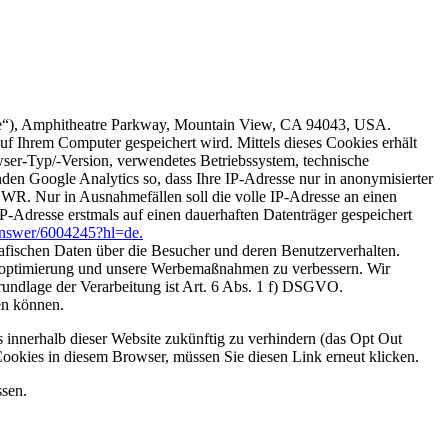
le“), Amphitheatre Parkway, Mountain View, CA 94043, USA.
auf Ihrem Computer gespeichert wird. Mittels dieses Cookies erhält
ser-Typ/-Version, verwendetes Betriebssystem, technische
en Google Analytics so, dass Ihre IP-Adresse nur in anonymisierter
WR. Nur in Ausnahmefällen soll die volle IP-Adresse an einen
-Adresse erstmals auf einen dauerhaften Datenträger gespeichert
/answer/6004245?hl=de.
afischen Daten über die Besucher und deren Benutzerverhalten.
nenoptimierung und unsere Werbemaßnahmen zu verbessern. Wir
rundlage der Verarbeitung ist Art. 6 Abs. 1 f) DSGVO.
en können.
 innerhalb dieser Website zukünftig zu verhindern (das Opt Out
Cookies in diesem Browser, müssen Sie diesen Link erneut klicken.
ssen.