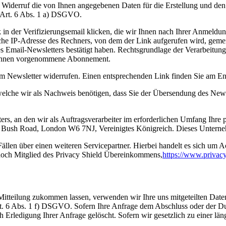
m Widerruf die von Ihnen angegebenen Daten für die Erstellung und d
t Art. 6 Abs. 1 a) DSGVO.
 in der Verifizierungsemail klicken, die wir Ihnen nach Ihrer Anmeld
liche IP-Adresse des Rechners, von dem der Link aufgerufen wird, geme
mail-Newsletters bestätigt haben. Rechtsgrundlage der Verarbeitung is
n Ihnen vorgenommene Abonnement.
m Newsletter widerrufen. Einen entsprechenden Link finden Sie am End
elche wir als Nachweis benötigen, dass Sie der Übersendung des Newsl
ters, an den wir als Auftragsverarbeiter im erforderlichen Umfang Ihr
Bush Road, London W6 7NJ, Vereinigtes Königreich. Dieses Unternehm
ällen über einen weiteren Servicepartner. Hierbei handelt es sich um A
doch Mitglied des Privacy Shield Übereinkommens,
https://www.priva
tteilung zukommen lassen, verwenden wir Ihre uns mitgeteilten Daten f
t. 6 Abs. 1 f) DSGVO. Sofern Ihre Anfrage dem Abschluss oder der Dur
rledigung Ihrer Anfrage gelöscht. Sofern wir gesetzlich zu einer länge