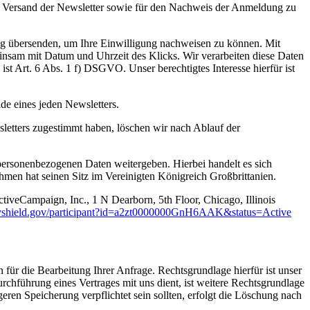
en Versand der Newsletter sowie für den Nachweis der Anmeldung zu
ung übersenden, um Ihre Einwilligung nachweisen zu können. Mit
insam mit Datum und Uhrzeit des Klicks. Wir verarbeiten diese Daten
t Art. 6 Abs. 1 f) DSGVO. Unser berechtigtes Interesse hierfür ist
e eines jeden Newsletters.
etters zugestimmt haben, löschen wir nach Ablauf der
e personenbezogenen Daten weitergeben. Hierbei handelt es sich
en hat seinen Sitz im Vereinigten Königreich Großbrittanien.
ctiveCampaign, Inc., 1 N Dearborn, 5th Floor, Chicago, Illinois
cyshield.gov/participant?id=a2zt0000000GnH6AAK&status=Active
ür die Bearbeitung Ihrer Anfrage. Rechtsgrundlage hierfür ist unser
chführung eines Vertrages mit uns dient, ist weitere Rechtsgrundlage
ren Speicherung verpflichtet sein sollten, erfolgt die Löschung nach