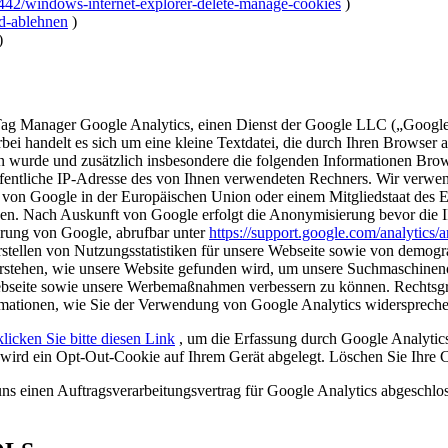
7442/windows-internet-explorer-delete-manage-cookies
)
nd-ablehnen
)
)
 Tag Manager Google Analytics, einen Dienst der Google LLC („Goog
rbei handelt es sich um eine kleine Textdatei, die durch Ihren Browser 
 wurde und zusätzlich insbesondere die folgenden Informationen Brow
fentliche IP-Adresse des von Ihnen verwendeten Rechners. Wir verwend
von Google in der Europäischen Union oder einem Mitgliedstaat des E
en. Nach Auskunft von Google erfolgt die Anonymisierung bevor die IP
ärung von Google, abrufbar unter
https://support.google.com/analytics
rstellen von Nutzungsstatistiken für unsere Webseite sowie von demogr
zu verstehen, wie unsere Website gefunden wird, um unsere Suchmaschi
e Webseite sowie unsere Werbemaßnahmen verbessern zu können. Rechtsg
mationen, wie Sie der Verwendung von Google Analytics widersprech
klicken Sie bitte diesen Link
, um die Erfassung durch Google Analytics
 wird ein Opt-Out-Cookie auf Ihrem Gerät abgelegt. Löschen Sie Ihre 
ns einen Auftragsverarbeitungsvertrag für Google Analytics abgeschlo