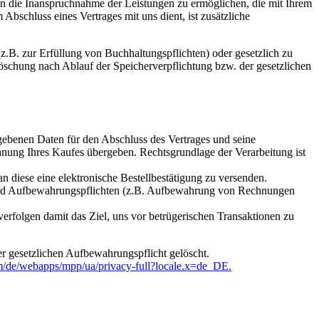
n die Inanspruchnahme der Leistungen zu ermöglichen, die mit Ihrem
chluss eines Vertrages mit uns dient, ist zusätzliche
z.B. zur Erfüllung von Buchhaltungspflichten) oder gesetzlich zu
Löschung nach Ablauf der Speicherverpflichtung bzw. der gesetzlichen
gebenen Daten für den Abschluss des Vertrages und seine
nung Ihres Kaufes übergeben. Rechtsgrundlage der Verarbeitung ist
n diese eine elektronische Bestellbestätigung zu versenden.
- und Aufbewahrungspflichten (z.B. Aufbewahrung von Rechnungen
folgen damit das Ziel, uns vor betrügerischen Transaktionen zu
r gesetzlichen Aufbewahrungspflicht gelöscht.
m/de/webapps/mpp/ua/privacy-full?locale.x=de_DE.