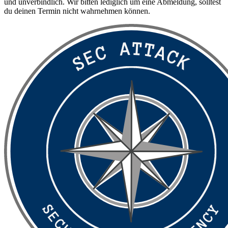
und unverbindlich. Wir bitten lediglich um eine Abmeldung, solltest
du deinen Termin nicht wahrnehmen können.